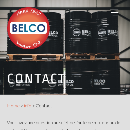
CONTACT
Home
>
info
>
Contact
Vous avez une question au sujet de l’huile de moteur ou de