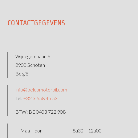
CONTACTGEGEVENS
Wijnegembaan 6
2900 Schoten
België
info@belcomotoroil.com
Tel:
+32 3 658 45 53
BTW: BE 0403 722 908
Maa – don
8u30 – 12u00