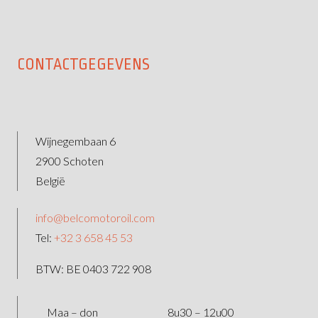
CONTACTGEGEVENS
Wijnegembaan 6
2900 Schoten
België
info@belcomotoroil.com
Tel:
+32 3 658 45 53
BTW: BE 0403 722 908
Maa – don
8u30 – 12u00