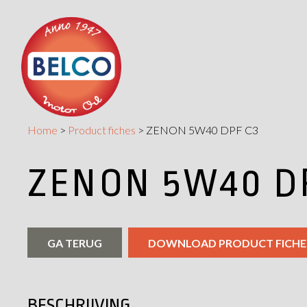
Home
>
Product fiches
>
ZENON 5W40 DPF C3
ZENON 5W40 D
GA TERUG
DOWNLOAD PRODUCT FICHE
BESCHRIJVING