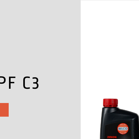
PF C3