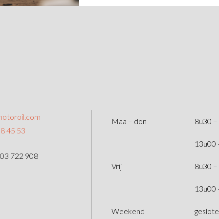
otoroil.com
Maa – don
8u30 –
8 45 53
13u00 
03 722 908
Vrij
8u30 –
13u00 
Weekend
geslot