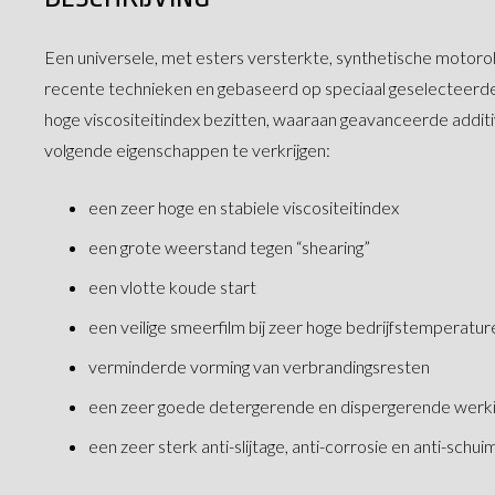
Een universele, met esters versterkte, synthetische motoro
recente technieken en gebaseerd op speciaal geselecteerde 
hoge viscositeitindex bezitten, waaraan geavanceerde addit
volgende eigenschappen te verkrijgen:
een zeer hoge en stabiele viscositeitindex
een grote weerstand tegen “shearing”
een vlotte koude start
een veilige smeerfilm bij zeer hoge bedrijfstemperatur
verminderde vorming van verbrandingsresten
een zeer goede detergerende en dispergerende werk
een zeer sterk anti-slijtage, anti-corrosie en anti-sch